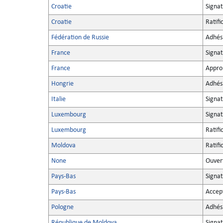
Croatie
Signa
Croatie
Ratifi
Fédération de Russie
Adhés
France
Signa
France
Appro
Hongrie
Adhés
Italie
Signa
Luxembourg
Signa
Luxembourg
Ratifi
Moldova
Ratifi
None
Ouvert
Pays-Bas
Signa
Pays-Bas
Accep
Pologne
Adhés
République de Moldova
Signa