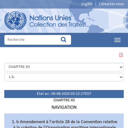
English
|
Contactez-nous
Main
Menu
VOIR
CETTE
PAGE
EN
PDF
État au : 06-08-2026 03:15:27EDT
CHAPITRE XII
NAVIGATION
1. b Amendement à l'article 28 de la Convention relative
à la création de l'Organisation maritime internationale