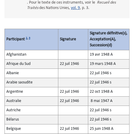
. Pour le texte de ces instruments, voir le
Recueil des
Traités
des Nations Unies,
vol. 9
, p. 3.
Signature définitive(s),
2
,
3
Participant
Signature
Acceptation(A),
Succession(d)
Afghanistan
19 avr 1948 A
Afrique du Sud
22 juil 1946
19 mars 1948 A
Albanie
22 juil 1946 s
Arabie saoudite
22 juil 1946 s
Argentine
22 juil 1946
22 oct 1948 A
Australie
22 juil 1946
8 mai 1947 A
Autriche
22 juil 1946 s
Bélarus
22 juil 1946 s
Belgique
22 juil 1946
25 juin 1948 A