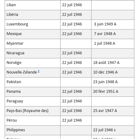
Liban
22 juil 1946
Libéria
22 juil 1946
Luxembourg
22 juil 1946
3 juin 1949 A
Mexique
22 juil 1946
7 avr 1948 A
Myanmar
1 juil 1948 A
Nicaragua
22 juil 1946
Norvège
22 juil 1946
18 août 1947 A
5
Nouvelle-Zélande
22 juil 1946
10 déc 1946 A
Pakistan
23 juin 1948 A
Panama
22 juil 1946
20 févr 1951 A
Paraguay
22 juil 1946
Pays-Bas (Royaume des)
22 juil 1946
25 avr 1947 A
Pérou
22 juil 1946
Philippines
22 juil 1946 s