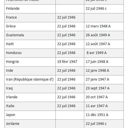
Finlande
22 juil 1946 s
France
22 juil 1946
Grèce
22 juil 1946
12 mars 1948 A
Guatemala
22 juil 1946
26 août 1949 A
Haïti
22 juil 1946
12 août 1947 A
Honduras
22 juil 1946
8 avr 1949 A
Hongrie
19 févr 1947
17 juin 1948 A
Inde
22 juil 1946
12 janv 1948 A
Iran (République islamique d')
22 juil 1946
27 janv 1947 A
Iraq
22 juil 1946
23 sept 1947 A
Irlande
22 juil 1946
20 oct 1947 A
Italie
22 juil 1946
11 avr 1947 A
Japon
11 déc 1951 A
Jordanie
22 juil 1946 s