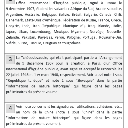
Office international d’hygiène publique, signé à Rome le
9 décembre 1907, étaient les suivants : Afrique du Sud, Arabie saoudite,
Argentine, Australie, Belgique, Bolivie, Brésil, Bulgarie, Canada, Chili,
Danemark, États-Unis d’Amérique, Fédération de Russie, France, Grèce,
Hongrie, Inde, Iran (République islamique d’), Iraq, Irlande, Italie,
Japon, Liban, Luxembourg, Mexique, Myanmar, Norvège, Nouvelle-
Zélande, Pakistan, Pays-Bas, Pérou, Pologne, Portugal, Royaume-Uni,
Suède, Suisse, Turquie, Uruguay et Yougoslavie.
La Tchécoslovaquie, qui était participant partie à l'Arrangement
3
du 9 décembre 1907 pour la création, à Paris, d'un Office
international d'hygiène publique, avait signé et accepté le Protocole les
22 juillet 1946 et 1
er
mars 1948, respectivement. Voir aussi note 1 sous
“République tchèque” et note 1 sous “Slovaquie” dans la partie
“Informations de nature historique” qui figure dans les pages
préliminaires du présent volume.
Voir note concernant les signatures, ratifications, adhésions, etc.,
4
au nom de la Chine (note 1 sous "Chine" dans la partie
"Informations de nature historique" qui figure dans les pages
préliminaires du présent volume.).