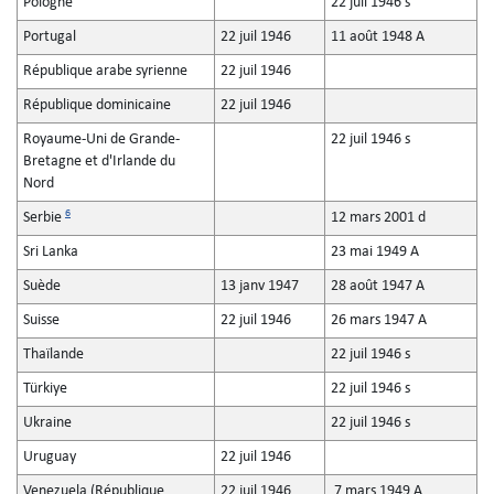
Pologne
22 juil 1946 s
Portugal
22 juil 1946
11 août 1948 A
République arabe syrienne
22 juil 1946
République dominicaine
22 juil 1946
Royaume-Uni de Grande-
22 juil 1946 s
Bretagne et d'Irlande du
Nord
6
Serbie
12 mars 2001 d
Sri Lanka
23 mai 1949 A
Suède
13 janv 1947
28 août 1947 A
Suisse
22 juil 1946
26 mars 1947 A
Thaïlande
22 juil 1946 s
Türkiye
22 juil 1946 s
Ukraine
22 juil 1946 s
Uruguay
22 juil 1946
Venezuela (République
22 juil 1946
7 mars 1949 A