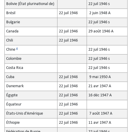
Bolivie (État plurinational de)
22 juil 1946 s
Brésil
22 juil 1946
2 juin 1948 A
Bulgarie
22 juil 1946 s
Canada
22 juil 1946
29 août 1946 A
Chili
22 juil 1946
4
Chine
22 juil 1946 s
Colombie
22 juil 1946 s
Costa Rica
22 juil 1946 s
Cuba
22 juil 1946
9 mai 1950 A
Danemark
22 juil 1946
21 avr 1947 A
Égypte
22 juil 1946
16 déc 1947 A
Équateur
22 juil 1946
États-Unis d'Amérique
22 juil 1946
7 août 1947 A
Éthiopie
22 juil 1946
11 avr 1947 A
Fédération de Russie
22 juil 1946 s