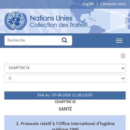
English
|
Contactez-nous
Main
Menu
VOIR
CETTE
PAGE
EN
PDF
État au : 07-08-2026 11:18:21EDT
CHAPITRE IX
SANTÉ
2. Protocole relatif à l'Office international d'hygiène
publique 1946