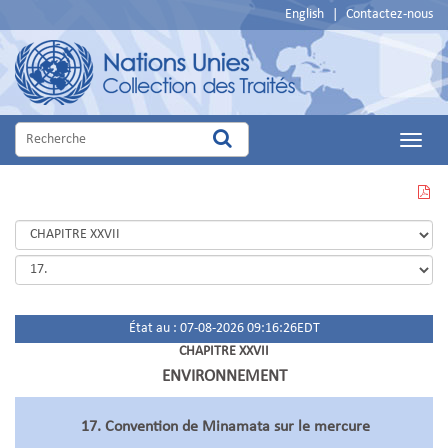
English
|
Contactez-nous
Main
Menu
VOIR
CETTE
PAGE
EN
PDF
État au : 07-08-2026 09:16:26EDT
CHAPITRE XXVII
ENVIRONNEMENT
17. Convention de Minamata sur le mercure