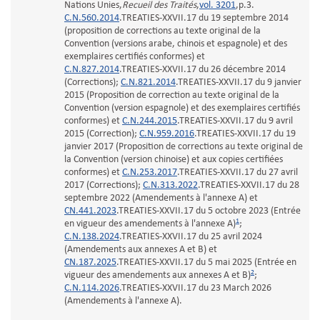
Nations Unies,
Recueil des Traités
,
vol. 3201
,p.3.
C.N.560.2014
.TREATIES-XXVII.17 du 19 septembre 2014
(proposition de corrections au texte original de la
Convention (versions arabe, chinois et espagnole) et des
exemplaires certifiés conformes) et
C.N.827.2014
.TREATIES-XXVII.17 du 26 décembre 2014
(Corrections);
C.N.821.2014
.TREATIES-XXVII.17 du 9 janvier
2015 (Proposition de correction au texte original de la
Convention (version espagnole) et des exemplaires certifiés
conformes) et
C.N.244.2015
.TREATIES-XXVII.17 du 9 avril
2015 (Correction);
C.N.959.2016
.TREATIES-XXVII.17 du 19
janvier 2017 (Proposition de corrections au texte original de
la Convention (version chinoise) et aux copies certifiées
conformes) et
C.N.253.2017
.TREATIES-XXVII.17 du 27 avril
2017 (Corrections);
C.N.313.2022
.TREATIES-XXVII.17 du 28
septembre 2022 (Amendements à l'annexe A) et
CN.441.2023
.TREATIES-XXVII.17 du 5 octobre 2023 (Entrée
1
en vigueur des amendements à l'annexe A)
;
C.N.138.2024
.TREATIES-XXVII.17 du 25 avril 2024
(Amendements aux annexes A et B) et
CN.187.2025
.TREATIES-XXVII.17 du 5 mai 2025 (Entrée en
2
vigueur des amendements aux annexes A et B)
;
C.N.114.2026
.TREATIES-XXVII.17 du 23 March 2026
(Amendements à l'annexe A).