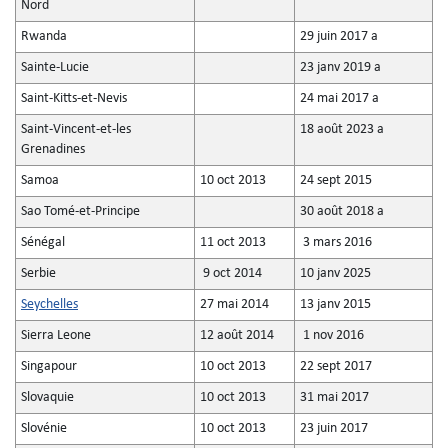
Nord
Rwanda
29 juin 2017 a
Sainte-Lucie
23 janv 2019 a
Saint-Kitts-et-Nevis
24 mai 2017 a
Saint-Vincent-et-les
18 août 2023 a
Grenadines
Samoa
10 oct 2013
24 sept 2015
Sao Tomé-et-Principe
30 août 2018 a
Sénégal
11 oct 2013
3 mars 2016
Serbie
9 oct 2014
10 janv 2025
Seychelles
27 mai 2014
13 janv 2015
Sierra Leone
12 août 2014
1 nov 2016
Singapour
10 oct 2013
22 sept 2017
Slovaquie
10 oct 2013
31 mai 2017
Slovénie
10 oct 2013
23 juin 2017