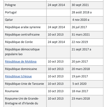
Pologne
24 sept 2014
30 sept 2021
Portugal
28 août 2018 a
Qatar
4 nov 2020 a
République arabe syrienne
24 sept 2014
26 juil 2017
République centrafricaine
10 oct 2013
31 mars 2021
République de Corée
24 sept 2014
22 nov 2019
République démocratique
21 sept 2017 a
populaire lao
République de Moldova
10 oct 2013
20 juin 2017
République dominicaine
10 oct 2013
20 mars 2018
République tchèque
10 oct 2013
19 juin 2017
République-Unie de Tanzanie
10 oct 2013
5 oct 2020
Roumanie
10 oct 2013
18 mai 2017
Royaume-Uni de Grande-
10 oct 2013
23 mars 2018
Bretagne et d'Irlande du