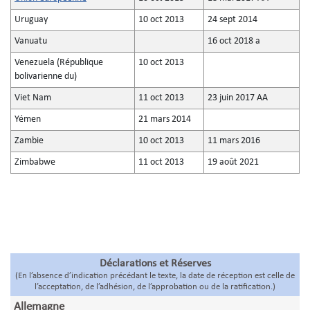
Uruguay
10 oct 2013
24 sept 2014
Vanuatu
16 oct 2018 a
Venezuela (République
10 oct 2013
bolivarienne du)
Viet Nam
11 oct 2013
23 juin 2017 AA
Yémen
21 mars 2014
Zambie
10 oct 2013
11 mars 2016
Zimbabwe
11 oct 2013
19 août 2021
Déclarations et Réserves
(En l’absence d’indication précédant le texte, la date de réception est celle de
l’acceptation, de l’adhésion, de l’approbation ou de la ratification.)
Allemagne