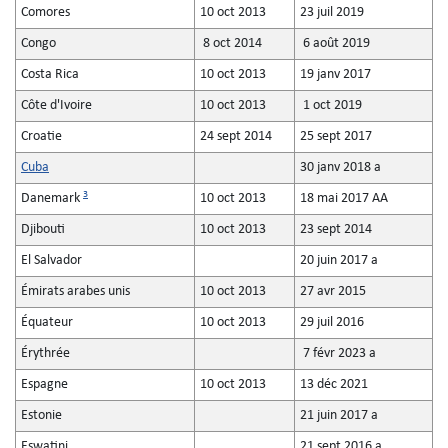
Comores
10 oct 2013
23 juil 2019
Congo
8 oct 2014
6 août 2019
Costa Rica
10 oct 2013
19 janv 2017
Côte d'Ivoire
10 oct 2013
1 oct 2019
Croatie
24 sept 2014
25 sept 2017
Cuba
30 janv 2018 a
3
Danemark
10 oct 2013
18 mai 2017 AA
Djibouti
10 oct 2013
23 sept 2014
El Salvador
20 juin 2017 a
Émirats arabes unis
10 oct 2013
27 avr 2015
Équateur
10 oct 2013
29 juil 2016
Érythrée
7 févr 2023 a
Espagne
10 oct 2013
13 déc 2021
Estonie
21 juin 2017 a
Eswatini
21 sept 2016 a