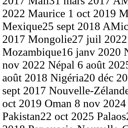
2017
Mali
31 mars 2017 A
M
2022
Maurice
1 oct 2019
M
Mexique
25 sept 2018 A
Mic
2017
Mongolie
27 juil 202
Mozambique
16 janv 2020
nov 2022
Népal
6 août 20
août 2018
Nigéria
20 déc 2
sept 2017
Nouvelle-Zélande
oct 2019
Oman
8 nov 202
Pakistan
22 oct 2025
Palaos