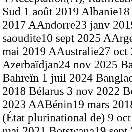
Sud
1 août 2019
Albanie
18
2017 A
Andorre
23 janv 201
saoudite
10 sept 2025 A
Arge
mai 2019 A
Australie
27 oct
Azerbaïdjan
24 nov 2025
Ba
Bahreïn
1 juil 2024
Bangla
2018
Bélarus
3 nov 2022
B
2023 AA
Bénin
19 mars 20
(État plurinational de)
9 oc
mai 2021
Botswana
19 sept