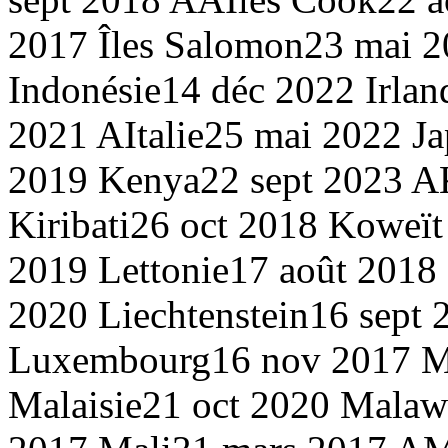
2017
Îles Salomon
23 mai 
Indonésie
14 déc 2022
Irlan
2021 A
Italie
25 mai 2022
J
2019
Kenya
22 sept 2023 A
Kiribati
26 oct 2018
Koweït
2019
Lettonie
17 août 2018
2020
Liechtenstein
16 sept
Luxembourg
16 nov 2017
M
Malaisie
21 oct 2020
Malaw