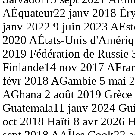
A
Équateur
22 janv 2018
Éry
janv 2022
9 juin 2023 A
Est
2020 A
États-Unis d'Amériq
2019
Fédération de Russie
3
Finlande
14 nov 2017 A
Fra
févr 2018 A
Gambie
5 mai 
A
Ghana
2 août 2019
Grèce
Guatemala
11 janv 2024
Gu
oct 2018
Haïti
8 avr 2026
H
sept 2018 AA
Îles Cook
22 a