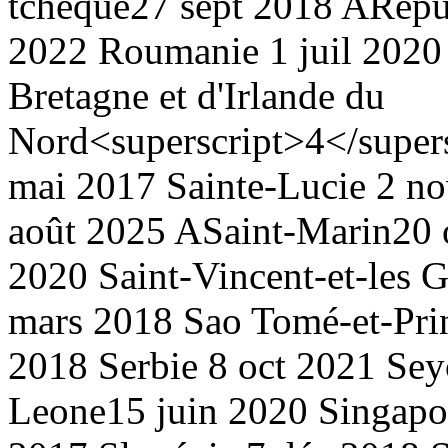
tchèque
27 sept 2018 A
Répu
2022
Roumanie
1 juil 2020
Bretagne et d'Irlande du
Nord<superscript>4</super
mai 2017
Sainte-Lucie
2 no
août 2025 A
Saint-Marin
20 
2020
Saint-Vincent-et-les 
mars 2018
Sao Tomé-et-Pri
2018
Serbie
8 oct 2021
Sey
Leone
15 juin 2020
Singapo