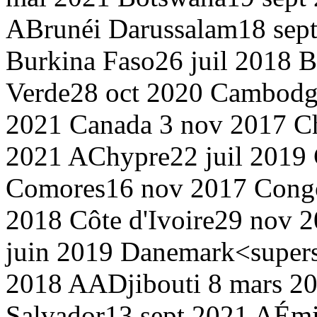
A
Brunéi Darussalam
18 sep
Burkina Faso
26 juil 2018
B
Verde
28 oct 2020
Cambodg
2021
Canada
3 nov 2017
Ch
2021 A
Chypre
22 juil 2019
Comores
16 nov 2017
Cong
2018
Côte d'Ivoire
29 nov 
juin 2019
Danemark<supersc
2018 AA
Djibouti
8 mars 2
Salvador
13 sept 2021 A
Émi