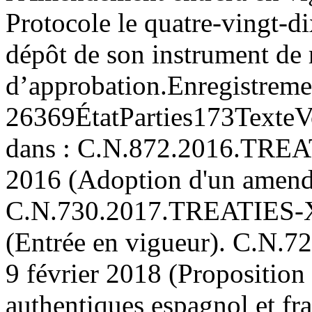
Protocole le quatre-vingt-di
dépôt de son instrument de r
d’approbation.
Enregistreme
26369
État
Parties
173
Texte
V
dans : C.N.872.2016.TREA
2016 (Adoption d'un amend
C.N.730.2017.TREATIES-X
(Entrée en vigueur). C.N.
9 février 2018 (Proposition 
authentiques espagnol et fr