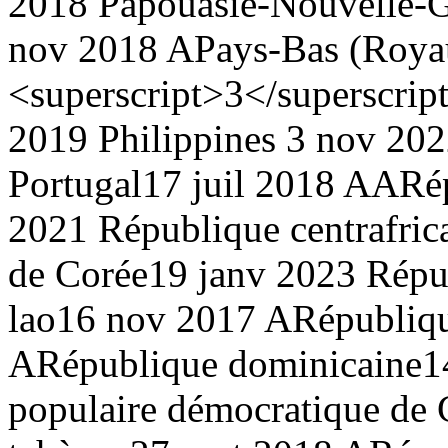
2018
Papouasie-Nouvelle-
nov 2018 A
Pays-Bas (Roya
<superscript>3</superscrip
2019
Philippines
3 nov 20
Portugal
17 juil 2018 AA
Ré
2021
République centrafric
de Corée
19 janv 2023
Répu
lao
16 nov 2017 A
Républiq
A
République dominicaine
1
populaire démocratique de 