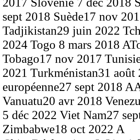
2017
Slovénie
7 déc 2018
sept 2018
Suède
17 nov 20
Tadjikistan
29 juin 2022
Tc
2024
Togo
8 mars 2018 A
T
Tobago
17 nov 2017
Tunisi
2021
Turkménistan
31 août
européenne
27 sept 2018 A
Vanuatu
20 avr 2018
Venezu
5 déc 2022
Viet Nam
27 sep
Zimbabwe
18 oct 2022 A