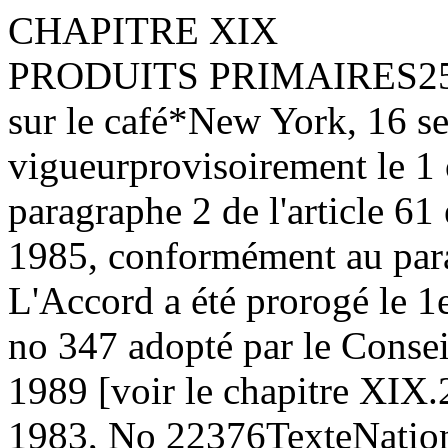
CHAPITRE XIX
PRODUITS PRIMAIRES
2
sur le café*
New York, 16 s
vigueur
provisoirement le 1
paragraphe 2 de l'article 61
1985, conformément au parag
L'Accord a été prorogé le 1
no 347 adopté par le Conseil
1989 [voir le chapitre XIX.2
1983, No 22376
Texte
Natio