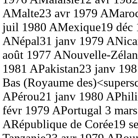
A
Malte
23 avr 1979 A
Maroc
juil 1980 A
Mexique
19 déc
A
Népal
31 janv 1979 A
Nica
août 1977 A
Nouvelle-Zéla
1981 A
Pakistan
23 janv 19
Bas (Royaume des)<supersc
A
Pérou
21 janv 1980 A
Phil
févr 1979 A
Portugal
3 mars
A
République de Corée
19 s
Tanzanie
23 avr 1979 A
Rou