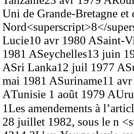
Uni de Grande-Bretagne et 
Nord<superscript>8</super
Lucie
10 avr 1980 A
Saint-V
1981 A
Seychelles
13 juin 1
A
Sri Lanka
12 juil 1977 A
S
mai 1981 A
Suriname
11 avr
A
Tunisie
1 août 1979 A
Uru
1
Les amendements à l’article
28 juillet 1982, sous le n <