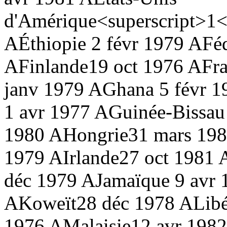
d'Amérique<superscript>1<
A
Éthiopie
2 févr 1979 A
Fé
A
Finlande
19 oct 1976 A
Fr
janv 1979 A
Ghana
5 févr 1
1 avr 1977 A
Guinée-Bissau
1980 A
Hongrie
31 mars 19
1979 A
Irlande
27 oct 1981 
déc 1979 A
Jamaïque
9 avr 
A
Koweït
28 déc 1978 A
Libé
1976 A
Malaisie
12 avr 198