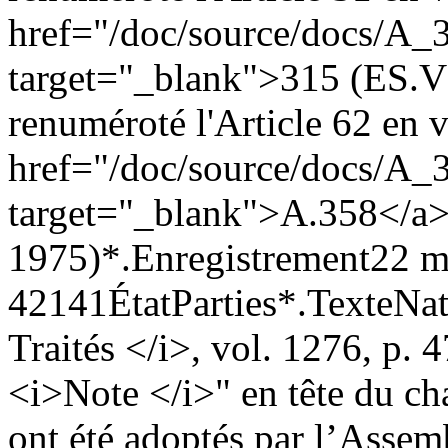
href="/doc/source/docs/A_
target="_blank">315 (ES.V)
renuméroté l'Article 62 en v
href="/doc/source/docs/A_
target="_blank">A.358</a
1975)*.
Enregistrement
22 m
4214
1
État
Parties*.
Texte
Nat
Traités </i>, vol. 1276, p. 4
<i>Note </i>" en tête du ch
ont été adoptés par l’Assem