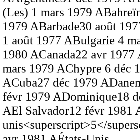
(Les)
1 mars 1979 A
Bahreï
1979 A
Barbade
30 août 197
1 août 1977 A
Bulgarie
4 ma
1980 A
Canada
22 avr 1977
mars 1979 A
Chypre
6 déc 
A
Cuba
27 déc 1979 A
Dane
févr 1979 A
Dominique
18 d
A
El Salvador
12 févr 1981 
unis<superscript>5</supers
avr 1981 A
États-Unis