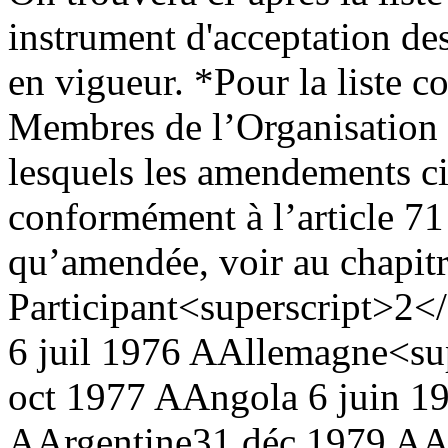
instrument d'acceptation de
en vigueur.
*Pour la liste c
Membres de l’Organisation 
lesquels les amendements ci
conformément à l’article 71
qu’amendée, voir au chapitr
Participant<superscript>2</
6 juil 1976 A
Allemagne<sup
oct 1977 A
Angola
6 juin 1
A
Argentine
31 déc 1979 A
A