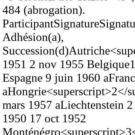
484 (abrogation).
Participant
Signature
Signatu
Adhésion(a),
Succession(d)
Autriche<supe
1951
2 nov 1955
Belgique
1
Espagne
9 juin 1960 a
Fran
a
Hongrie<superscript>2</su
mars 1957 a
Liechtenstein
2 
1950
17 oct 1952
Monténégro<superscript>3<