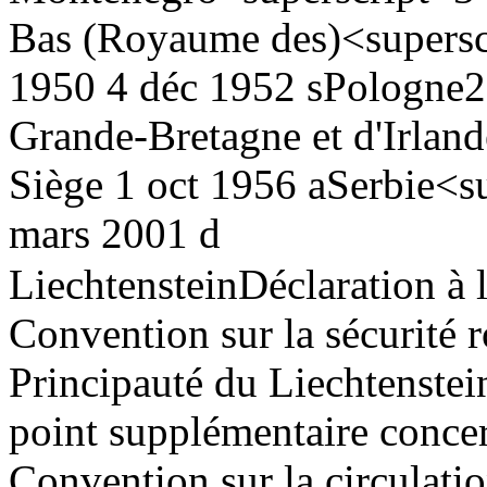
Bas (Royaume des)<supersc
1950
4 déc 1952 s
Pologne
2
Grande-Bretagne et d'Irlan
Siège
1 oct 1956 a
Serbie<s
mars 2001 d
Liechtenstein
Déclaration à 
Convention sur la sécurité ro
Principauté du Liechtenstein
point supplémentaire concer
Convention sur la circulatio