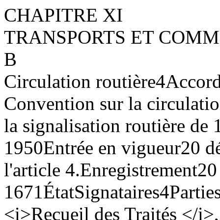
CHAPITRE XI
TRANSPORTS ET COMM
B
Circulation routière
4
Accord
Convention sur la circulation
la signalisation routière de
1950
Entrée en vigueur
20 d
l'article 4.
Enregistrement
20
1671
État
Signataires
4
Partie
<i>Recueil des Traités </i>,