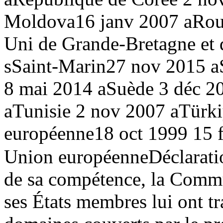
Moldova
16 janv 2007 a
Rou
Uni de Grande-Bretagne et 
s
Saint-Marin
27 nov 2015 a
8 mai 2014 a
Suède
3 déc 2
a
Tunisie
2 nov 2007 a
Türk
européenne
18 oct 1999
15 
Union européenne
Déclarati
de sa compétence, la Comm
ses États membres lui ont tr