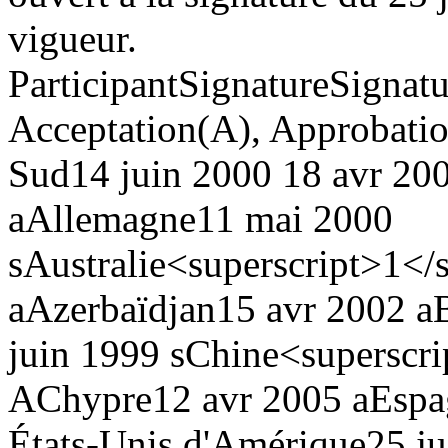
vigueur.
Participant
Signature
Signatu
Acceptation(A), Approbati
Sud
14 juin 2000
18 avr 20
a
Allemagne
11 mai 2000
s
Australie<superscript>1</
a
Azerbaïdjan
15 avr 2002 a
juin 1999 s
Chine<superscri
A
Chypre
12 avr 2005 a
Espa
États-Unis d'Amérique
25 j