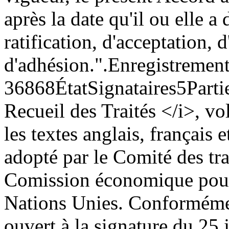
après la date qu'il ou elle 
ratification, d'acceptation,
d'adhésion.".
Enregistremen
36868
État
Signataires
5
Parti
Recueil des Traités </i>, vo
les textes anglais, français 
adopté par le Comité des tra
Comission économique pour 
Nations Unies. Conformément
ouvert à la signature du 25 