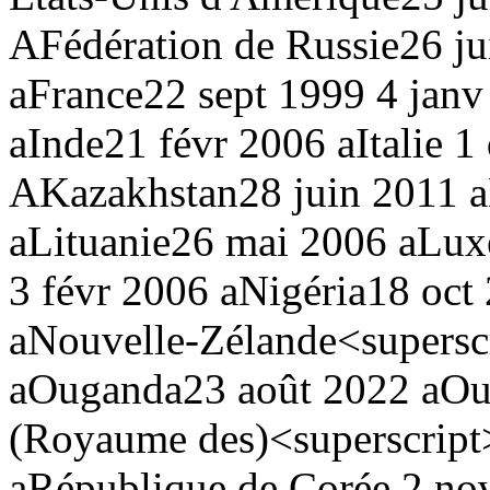
A
Fédération de Russie
26 ju
a
France
22 sept 1999
4 jan
a
Inde
21 févr 2006 a
Italie
1 
A
Kazakhstan
28 juin 2011 a
a
Lituanie
26 mai 2006 a
Lux
3 févr 2006 a
Nigéria
18 oct
a
Nouvelle-Zélande<supersc
a
Ouganda
23 août 2022 a
Ou
(Royaume des)<superscript
a
République de Corée
2 nov