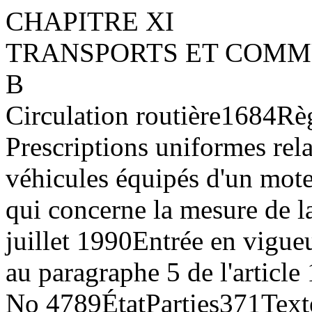
CHAPITRE XI
TRANSPORTS ET COMM
B
Circulation routière
16
84
Rè
Prescriptions uniformes rel
véhicules équipés d'un mote
qui concerne la mesure de 
juillet 1990
Entrée en vigue
au paragraphe 5 de l'article 
No 4789
État
Parties
37
1
Text