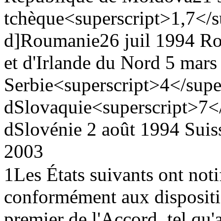
tchèque<superscript>1,7</s
d]
Roumanie
26 juil 1994
Ro
et d'Irlande du Nord
5 mars
Serbie<superscript>4</supe
d
Slovaquie<superscript>7</
d
Slovénie
2 août 1994
Suis
2003
1
Les États suivants ont noti
conformément aux dispositio
premier de l'Accord, tel qu'