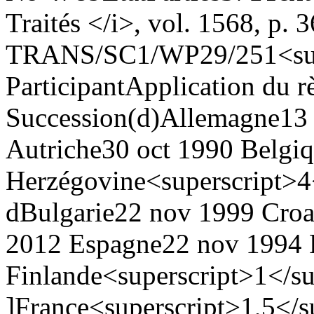
Traités </i>, vol. 1568, p. 3
TRANS/SC1/WP29/251<super
Participant
Application du r
Succession(d)
Allemagne
13
Autriche
30 oct 1990
Belgi
Herzégovine<superscript>4
d
Bulgarie
22 nov 1999
Croa
2012
Espagne
22 nov 1994
Finlande<superscript>1</su
]
France<superscript>1,5</s