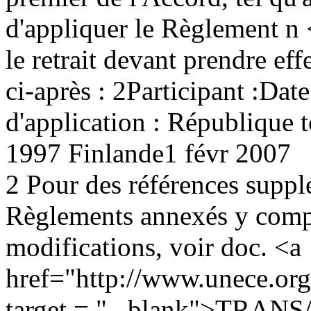
d'appliquer le Règlement n 
le retrait devant prendre ef
ci-après :
2
Participant :Date
d'application :
République 
1997
Finlande1 févr 2007
2
Pour des références suppl
Règlements annexés y comp
modifications, voir doc. <a
href="http://www.unece.or
target = "_ blank">TRANS/