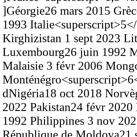
]
Géorgie
26 mars 2015
Grèc
1993
Italie<superscript>5<
Kirghizistan
1 sept 2023
Li
Luxembourg
26 juin 1992
M
Malaisie
3 févr 2006
Mongo
Monténégro<superscript>6<
d
Nigéria
18 oct 2018
Norvè
2022
Pakistan
24 févr 2020
1992
Philippines
3 nov 20
République de Moldova
21 