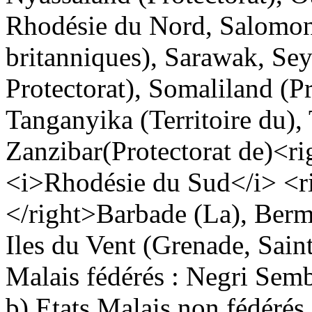
Rhodésie du Nord, Salomon 
britanniques), Sarawak, Sey
Protectorat), Somaliland (Pro
Tanganyika (Territoire du),
Zanzibar(Protectorat de)
<ri
<i>Rhodésie du Sud</i>
<r
</right>
Barbade (La), Berm
Iles du Vent (Grenade, Saint
Malais fédérés : Negri Semb
b) Etats Malais non fédérés 