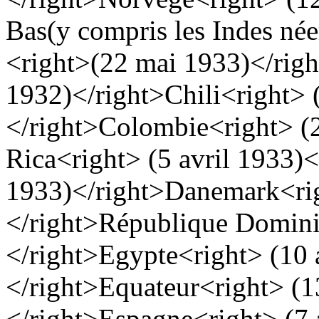
Bas
(y compris les Indes né
<right>(22 mai 1933)</righ
1932)</right>
Chili
<right>
</right>
Colombie
<right> (
Rica
<right> (5 avril 1933)<
1933)</right>
Danemark
<ri
</right>
République Domini
</right>
Egypte
<right> (10 
</right>
Equateur
<right> (1
</right>
Espagne
<right> (7 