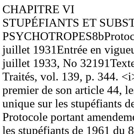
CHAPITRE VI
STUPÉFIANTS ET SUBS
PSYCHOTROPES
8
b
Protoc
juillet 1931
Entrée en vigue
juillet 1933, No 3219
1
Text
Traités, vol. 139, p. 344.
<i
premier de son article 44, l
unique sur les stupéfiants d
Protocole portant amendeme
les stupéfiants de 1961 du 