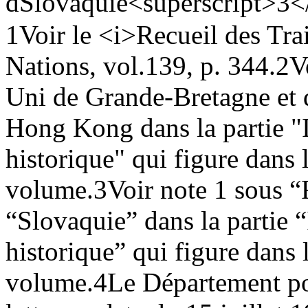
d
Slovaquie<superscript>3</
1
Voir le <i>Recueil des Trai
Nations, vol.139, p. 344.
2
V
Uni de Grande-Bretagne et 
Hong Kong dans la partie "
historique" qui figure dans 
volume.
3
Voir note 1 sous 
“Slovaquie” dans la partie 
historique” qui figure dans 
volume.
4
Le Département pol