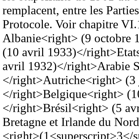
remplacent, entre les Parties
Protocole. Voir chapitre VI.
Albanie
<right> (9 octobre 
(10 avril 1933)</right>
Etat
avril 1932)</right>
Arabie 
</right>
Autriche
<right> (3 
</right>
Belgique
<right> (1
</right>
Brésil
<right> (5 av
Bretagne et Irlande du Nor
<right>(1<superscript>3</s