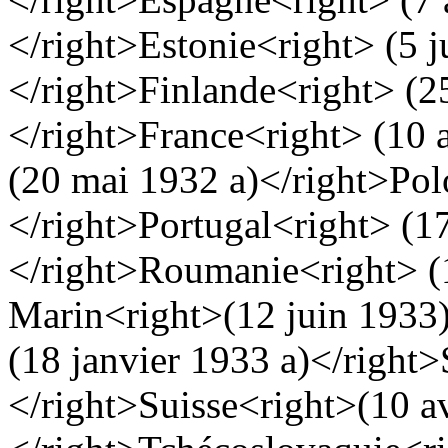
</right>
Estonie
<right> (5 j
</right>
Finlande
<right> (2
</right>
France
<right> (10 
(20 mai 1932 a)</right>
Pol
</right>
Portugal
<right> (1
</right>
Roumanie
<right> (
Marin
<right>(12 juin 1933
(18 janvier 1933 a)</right>
</right>
Suisse
<right>(10 a