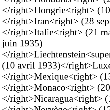
</right>
Hongrie
<right> (10
</right>
Iran
<right> (28 se
</right>
Italie
<right> (21 m
juin 1935)
</right>
Liechtenstein<supe
(10 avril 1933)</right>
Lux
</right>
Mexique
<right> (1
</right>
Monaco
<right> (2
</right>
Nicaragua
<right> (
</right>
Norvège
<right> (1