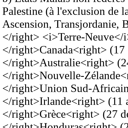
Palestine (à l'exclusion de 
Ascension, Transjordanie, 
</right>
<i>Terre-Neuve</
</right>
Canada
<right> (17
</right>
Australie
<right> (2
</right>
Nouvelle-Zélande
<
</right>
Union Sud-Africai
</right>
Irlande
<right> (11 
</right>
Grèce
<right> (27 
</right>
Honduras
<right> (