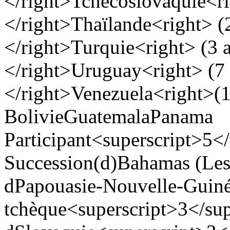
</right>
Tchécoslovaquie
<r
</right>
Thaïlande
<right> (
</right>
Turquie
<right> (3 
</right>
Uruguay
<right> (7
</right>
Venezuela
<right>(
Bolivie
Guatemala
Panama
Participant<superscript>5</
Succession(d)
Bahamas (Les
d
Papouasie-Nouvelle-Guin
tchèque<superscript>3</sup