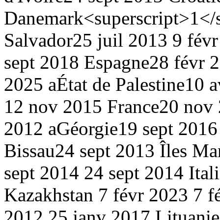
Danemark<superscript>1</s
Salvador
25 juil 2013
9 fév
sept 2018
Espagne
28 févr 
2025 a
État de Palestine
10 a
12 nov 2015
France
20 nov
2012 a
Géorgie
19 sept 2016
Bissau
24 sept 2013
Îles Ma
sept 2014
24 sept 2014
Ital
Kazakhstan
7 févr 2023
7 f
2012
25 janv 2017
Lituanie