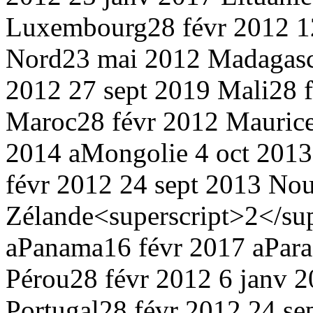
Luxembourg
28 févr 2012
1
Nord
23 mai 2012
Madagasc
2012
27 sept 2019
Mali
28 
Maroc
28 févr 2012
Mauric
2014 a
Mongolie
4 oct 201
févr 2012
24 sept 2013
Nou
Zélande<superscript>2</sup
a
Panama
16 févr 2017 a
Par
Pérou
28 févr 2012
6 janv 
Portugal
28 févr 2012
24 se