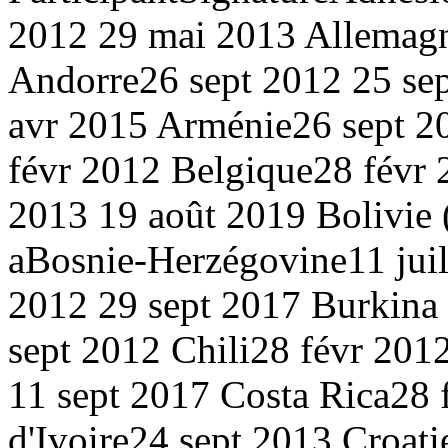
2012
29 mai 2013
Allemag
Andorre
26 sept 2012
25 se
avr 2015
Arménie
26 sept 
févr 2012
Belgique
28 févr
2013
19 août 2019
Bolivie 
a
Bosnie-Herzégovine
11 jui
2012
29 sept 2017
Burkina
sept 2012
Chili
28 févr 201
11 sept 2017
Costa Rica
28 
d'Ivoire
24 sept 2013
Croati