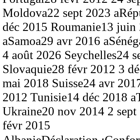
Moldova
22 sept 2023 a
Rép
déc 2015
Roumanie
13 juin
a
Samoa
29 avr 2016 a
Sénég
4 août 2026
Seychelles
24 s
Slovaquie
28 févr 2012
3 d
mai 2018
Suisse
24 avr 201
2012
Tunisie
14 déc 2018 a
Ukraine
20 nov 2014
2 sep
févr 2015
Albanie
Déclaration :
Conform