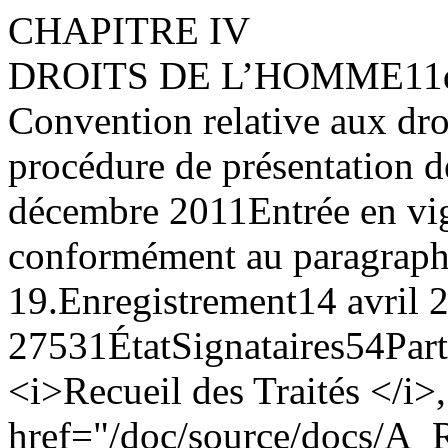
CHAPITRE IV
DROITS DE L’HOMME
11
Convention relative aux droi
procédure de présentation 
décembre 2011
Entrée en vi
conformément au paragraphe 
19.
Enregistrement
14 avril 
27531
État
Signataires
54
Part
<i>Recueil des Traités </i>
href="/doc/source/docs/A