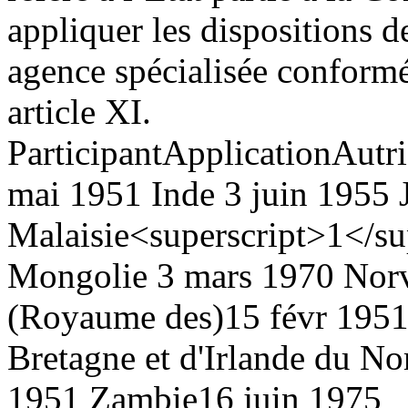
appliquer les dispositions d
agence spécialisée conformé
article XI.
Participant
Application
Autr
mai 1951
Inde
3 juin 1955
Malaisie<superscript>1</su
Mongolie
3 mars 1970
Nor
(Royaume des)
15 févr 195
Bretagne et d'Irlande du No
1951
Zambie
16 juin 1975