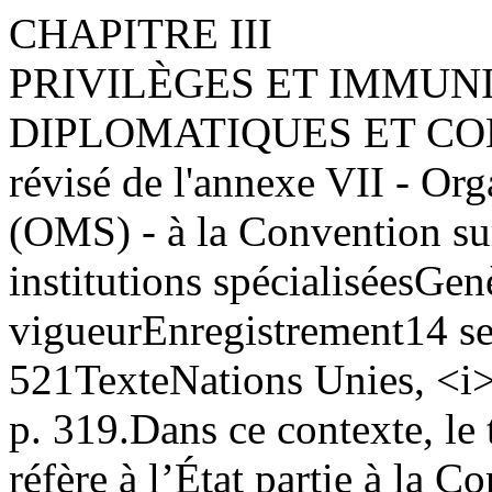
CHAPITRE III
PRIVILÈGES ET IMMUNI
DIPLOMATIQUES ET CO
révisé de l'annexe VII - Or
(OMS) - à la Convention sur
institutions spécialisées
Genè
vigueur
Enregistrement
14 s
521
Texte
Nations Unies, <i>
p. 319.
Dans ce contexte, le 
réfère à l’État partie à la C