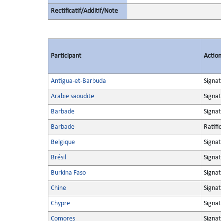
Rectificatif/Additif/Note
Participant
Actio
Antigua-et-Barbuda
Signa
Arabie saoudite
Signa
Barbade
Signa
Barbade
Ratifi
Belgique
Signa
Brésil
Signa
Burkina Faso
Signa
Chine
Signa
Chypre
Signa
Comores
Signa