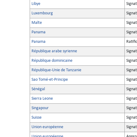
Libye
Signa
Luxembourg
Signa
Malte
Signa
Panama
Signa
Panama
Ratifi
République arabe syrienne
Signa
République dominicaine
Signa
République-Unie de Tanzanie
Signa
Sao Tomé-et-Principe
Signa
Sénégal
Signa
Sierra Leone
Signa
Singapour
Signa
Suisse
Signa
Union européenne
Signa
Union européenne
Appro