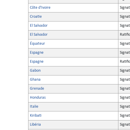
Côte d'Ivoire
Signa
Croatie
Signa
El Salvador
Signa
El Salvador
Ratifi
Équateur
Signa
Espagne
Signa
Espagne
Ratifi
Gabon
Signa
Ghana
Signa
Grenade
Signa
Honduras
Signa
Italie
Signa
Kiribati
Signa
Libéria
Signa