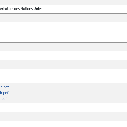
anisation des Nations Unies
sh.pdf
h.pdf
.pdf