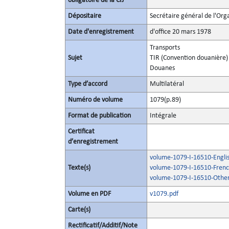
obligatoire de la CIJ
Dépositaire
Secrétaire général de l'Org
Date d'enregistrement
d'office 20 mars 1978
Transports
Sujet
TIR (Convention douanière)
Douanes
Type d’accord
Multilatéral
Numéro de volume
1079(p.89)
Format de publication
Intégrale
Certificat
d’enregistrement
volume-1079-I-16510-Engli
Texte(s)
volume-1079-I-16510-Frenc
volume-1079-I-16510-Other
Volume en PDF
v1079.pdf
Carte(s)
Rectificatif/Additif/Note