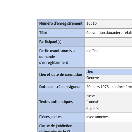
Numéro d’enregistrement
16510
Titre
Convention douanière relati
Participant(s)
Partie ayant soumis la
d'office
demande
d’enregistrement
Lieu
Lieu et date de conclusion
Genève
Date d’entrée en vigueur
20 mars 1978 , conformémen
russe
Textes authentiques
français
anglais
Pièces jointes
avec annexes
Clause de juridiction