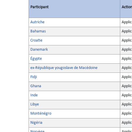
Participant
Actio
Autriche
Applic
Bahamas
Applic
Croatie
Applic
Danemark
Applic
Égypte
Applic
ex-République yougoslave de Macédoine
Applic
Fidji
Applic
Ghana
Applic
Inde
Applic
Libye
Applic
Monténégro
Applic
Nigéria
Applic
Norvège
Applic