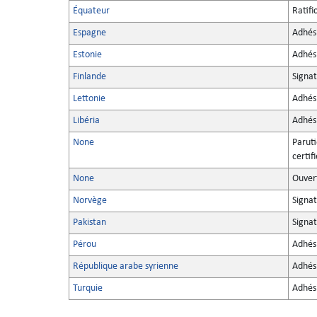
Équateur
Ratifi
Espagne
Adhés
Estonie
Adhés
Finlande
Signa
Lettonie
Adhés
Libéria
Adhés
None
Paruti
certif
None
Ouvert
Norvège
Signa
Pakistan
Signa
Pérou
Adhés
République arabe syrienne
Adhés
Turquie
Adhés