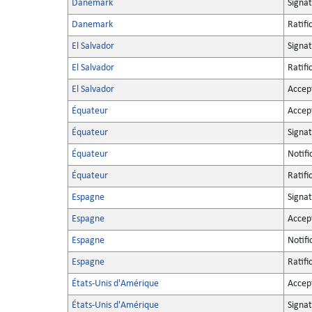
Danemark
Signa
Danemark
Ratifi
El Salvador
Signa
El Salvador
Ratifi
El Salvador
Accep
Équateur
Accep
Équateur
Signa
Équateur
Notifi
Équateur
Ratifi
Espagne
Signa
Espagne
Accep
Espagne
Notifi
Espagne
Ratifi
États-Unis d'Amérique
Accep
États-Unis d'Amérique
Signa