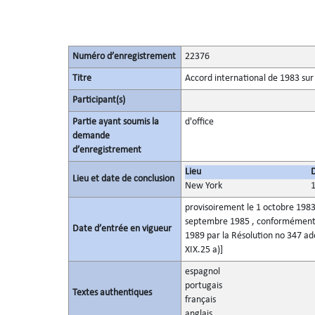
Numéro d’enregistrement
22376
Titre
Accord international de 1983 sur 
Participant(s)
Partie ayant soumis la
d'office
demande
d’enregistrement
Lieu
Lieu et date de conclusion
New York
provisoirement le 1 octobre 1983
septembre 1985 , conformément au
Date d’entrée en vigueur
1989 par la Résolution no 347 adop
XIX.25 a)]
espagnol
portugais
Textes authentiques
français
anglais