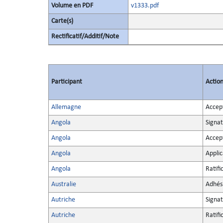
Volume en PDF
v1333.pdf
Carte(s)
Rectificatif/Additif/Note
Participant
Actio
Allemagne
Accep
Angola
Signa
Angola
Accep
Angola
Applic
Angola
Ratifi
Australie
Adhés
Autriche
Signa
Autriche
Ratifi