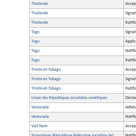
Thaïlande
Accep
Thaïlande
Signa
Thaïlande
Ratifi
Togo
Signa
Togo
Applic
Togo
Notifi
Togo
Ratifi
Trinité-et-Tobago
Accep
Trinité-et-Tobago
Signa
Trinité-et-Tobago
Ratifi
Union des Républiques socialistes soviétiques
Décla
Venezuela
Adhés
Venezuela
Notifi
Viet Nam
Accep
Yougoslavie (République fédérative socialiste de)
Notifi