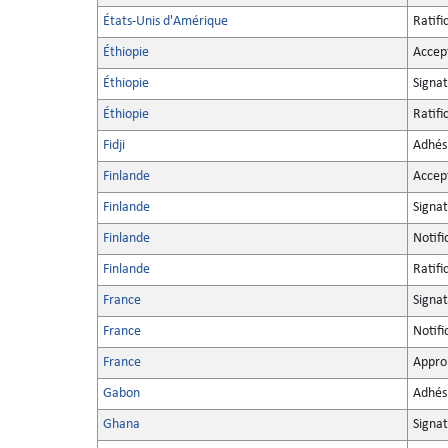
États-Unis d'Amérique
Ratifi
Éthiopie
Accep
Éthiopie
Signa
Éthiopie
Ratifi
Fidji
Adhés
Finlande
Accep
Finlande
Signa
Finlande
Notifi
Finlande
Ratifi
France
Signa
France
Notifi
France
Appro
Gabon
Adhés
Ghana
Signa