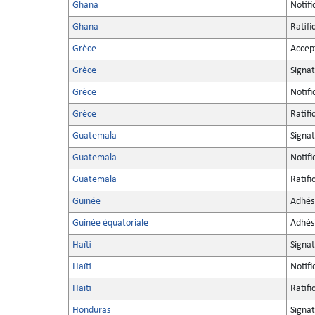
Ghana
Notifi
Ghana
Ratifi
Grèce
Accep
Grèce
Signa
Grèce
Notifi
Grèce
Ratifi
Guatemala
Signa
Guatemala
Notifi
Guatemala
Ratifi
Guinée
Adhés
Guinée équatoriale
Adhés
Haïti
Signa
Haïti
Notifi
Haïti
Ratifi
Honduras
Signa