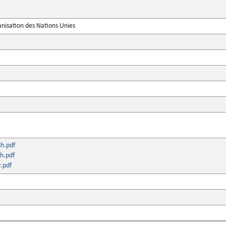
anisation des Nations Unies
sh.pdf
h.pdf
.pdf