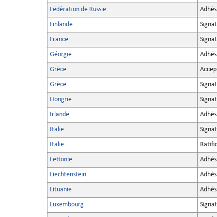
Fédération de Russie
Adhés
Finlande
Signat
France
Signat
Géorgie
Adhés
Grèce
Accep
Grèce
Signa
Hongrie
Signat
Irlande
Adhés
Italie
Signa
Italie
Ratifi
Lettonie
Adhés
Liechtenstein
Adhés
Lituanie
Adhés
Luxembourg
Signa