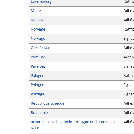
Luxembourg
Ratifi
Malte
Adhés
Moldova
Adhés
Norvège
Ratifi
Norvège
Signa
Ouzbékistan
Adhés
Pays-Bas
Accep
Pays-Bas
Signa
Pologne
Ratifi
Pologne
Signa
Portugal
Signat
République tchèque
Adhés
Roumanie
Adhés
Royaume-Uni de Grande-Bretagne et d'Irlande du
Adhés
Nord