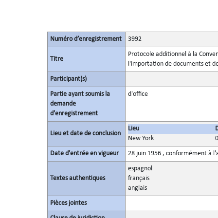
Numéro d’enregistrement
3992
Protocole additionnel à la Convent
Titre
l'importation de documents et d
Participant(s)
Partie ayant soumis la
d'office
demande
d’enregistrement
Lieu
Lieu et date de conclusion
New York
Date d’entrée en vigueur
28 juin 1956 , conformément à l'a
espagnol
Textes authentiques
français
anglais
Pièces jointes