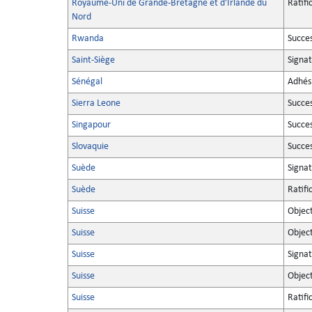
Royaume-Uni de Grande-Bretagne et d'Irlande du
Ratifi
Nord
Rwanda
Succe
Saint-Siège
Signa
Sénégal
Adhés
Sierra Leone
Succe
Singapour
Succe
Slovaquie
Succe
Suède
Signa
Suède
Ratifi
Suisse
Objec
Suisse
Objec
Suisse
Signa
Suisse
Objec
Suisse
Ratifi