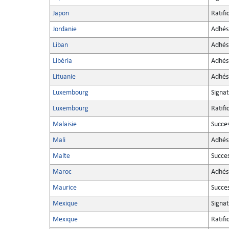
Japon
Ratifi
Jordanie
Adhés
Liban
Adhés
Libéria
Adhés
Lituanie
Adhés
Luxembourg
Signa
Luxembourg
Ratifi
Malaisie
Succe
Mali
Adhés
Malte
Succe
Maroc
Adhés
Maurice
Succe
Mexique
Signa
Mexique
Ratifi