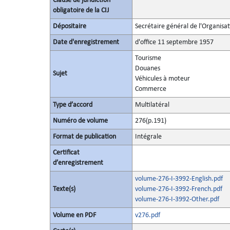
Clause de juridiction
obligatoire de la CIJ
Dépositaire
Secrétaire général de l'Organisa
Date d'enregistrement
d'office 11 septembre 1957
Tourisme
Douanes
Sujet
Véhicules à moteur
Commerce
Type d’accord
Multilatéral
Numéro de volume
276(p.191)
Format de publication
Intégrale
Certificat
d’enregistrement
volume-276-I-3992-English.pdf
Texte(s)
volume-276-I-3992-French.pdf
volume-276-I-3992-Other.pdf
Volume en PDF
v276.pdf