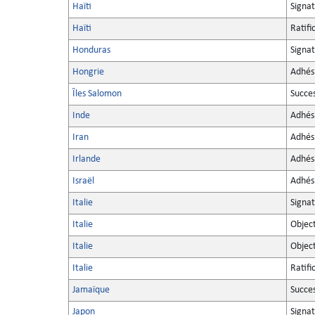
Haïti
Signa
Haïti
Ratifi
Honduras
Signa
Hongrie
Adhés
Îles Salomon
Succe
Inde
Adhés
Iran
Adhés
Irlande
Adhés
Israël
Adhés
Italie
Signa
Italie
Objec
Italie
Objec
Italie
Ratifi
Jamaïque
Succe
Japon
Signa