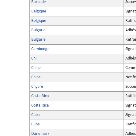
Barbade
Succe
Belgique
Signa
Belgique
Ratifi
Bulgarie
Adhés
Bulgarie
Retrai
Cambodge
Signa
Chili
Adhés
Chine
Commu
Chine
Notifi
Chypre
Succe
Costa Rica
Ratifi
Costa Rica
Signa
Cuba
Signa
Cuba
Ratifi
Danemark
Adhés