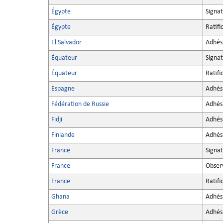
Égypte
Signa
Égypte
Ratifi
El Salvador
Adhés
Équateur
Signa
Équateur
Ratifi
Espagne
Adhés
Fédération de Russie
Adhés
Fidji
Adhés
Finlande
Adhés
France
Signa
France
Obser
France
Ratifi
Ghana
Adhés
Grèce
Adhés