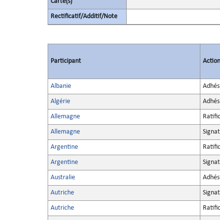
Carte(s)
Rectificatif/Additif/Note
Participant
Actio
Albanie
Adhés
Algérie
Adhés
Allemagne
Ratifi
Allemagne
Signa
Argentine
Ratifi
Argentine
Signa
Australie
Adhés
Autriche
Signa
Autriche
Ratifi