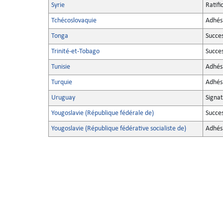
Syrie
Ratifi
Tchécoslovaquie
Adhés
Tonga
Succe
Trinité-et-Tobago
Succe
Tunisie
Adhés
Turquie
Adhés
Uruguay
Signa
Yougoslavie (République fédérale de)
Succe
Yougoslavie (République fédérative socialiste de)
Adhés