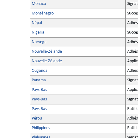
Monaco
Signa
Monténégro
Succe
Népal
Adhés
Nigéria
Succe
Norvège
Adhés
Nouvelle-Zélande
Adhés
Nouvelle-Zélande
Applic
Ouganda
Adhés
Panama
Signa
Pays-Bas
Applic
Pays-Bas
Signa
Pays-Bas
Ratifi
Pérou
Adhés
Philippines
Ratifi
Philippines
Signa