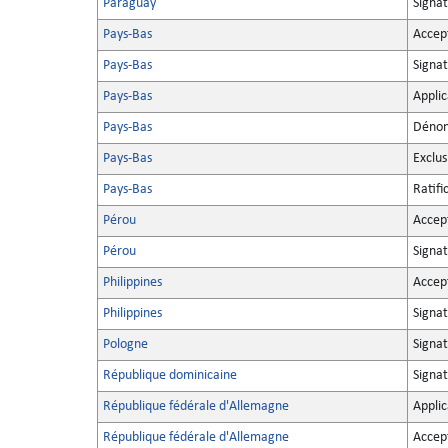
Paraguay
Signa
Pays-Bas
Accep
Pays-Bas
Signa
Pays-Bas
Applic
Pays-Bas
Dénon
Pays-Bas
Exclus
Pays-Bas
Ratifi
Pérou
Accep
Pérou
Signa
Philippines
Accep
Philippines
Signa
Pologne
Signat
République dominicaine
Signat
République fédérale d'Allemagne
Applic
République fédérale d'Allemagne
Accep