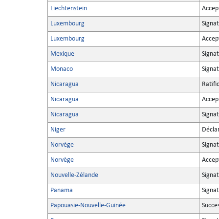
Liechtenstein
Accep
Luxembourg
Signa
Luxembourg
Accep
Mexique
Signat
Monaco
Signat
Nicaragua
Ratifi
Nicaragua
Accep
Nicaragua
Signa
Niger
Décla
Norvège
Signa
Norvège
Accep
Nouvelle-Zélande
Signat
Panama
Signat
Papouasie-Nouvelle-Guinée
Succe