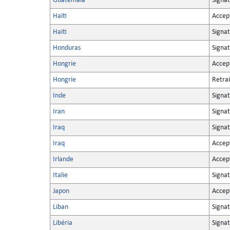
Guatemala
Signa
Haïti
Accep
Haïti
Signa
Honduras
Signat
Hongrie
Accep
Hongrie
Retrai
Inde
Signat
Iran
Signat
Iraq
Signa
Iraq
Accep
Irlande
Accep
Italie
Signat
Japon
Accep
Liban
Signat
Libéria
Signat