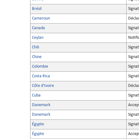
Brésil
Signat
Cameroun
Décla
Canada
Signat
Ceylan
Notifi
Chili
Signat
Chine
Signat
Colombie
Signat
Costa Rica
Signa
Côte d'Ivoire
Décla
Cuba
Signa
Danemark
Accep
Danemark
Signa
Égypte
Signa
Égypte
Accep