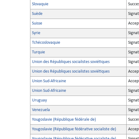
Slovaquie
Succe
Suède
Signat
Suisse
Accep
Syrie
Signat
Tchécoslovaquie
Signat
Turquie
Signat
Union des Républiques socialistes soviétiques
Signa
Union des Républiques socialistes soviétiques
Accep
Union Sud-Africaine
Accep
Union Sud-Africaine
Signa
Uruguay
Signa
Venezuela
Signa
Yougoslavie (République fédérale de)
Succe
Yougoslavie (République fédérative socialiste de)
Accep
Yougoslavie (République fédérative socialiste de)
Signa