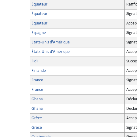
Équateur
Ratifi
Équateur
Signa
Équateur
Accep
Espagne
Signat
États-Unis d'Amérique
Signa
États-Unis d'Amérique
Accep
Fidji
Succe
Finlande
Accep
France
Signa
France
Accep
Ghana
Décla
Ghana
Décla
Grèce
Accep
Grèce
Signa