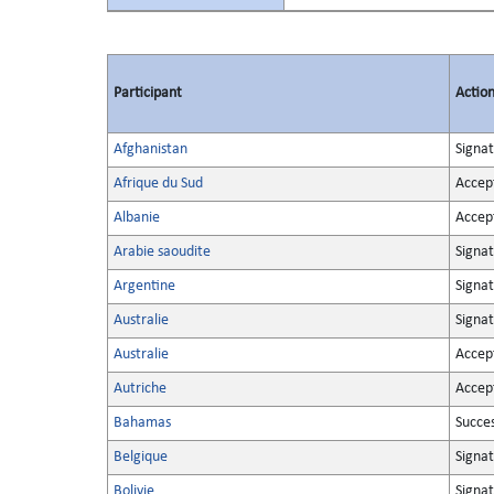
Participant
Actio
Afghanistan
Signat
Afrique du Sud
Accep
Albanie
Accep
Arabie saoudite
Signat
Argentine
Signat
Australie
Signa
Australie
Accep
Autriche
Accep
Bahamas
Succe
Belgique
Signat
Bolivie
Signat