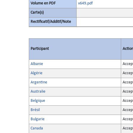
Volume en PDF
v649.pdf
Carte(s)
Rectificatif/Additif/Note
Participant
Actio
Albanie
Accep
Algérie
Accep
Argentine
Accep
Australie
Accep
Belgique
Accep
Brésil
Accep
Bulgarie
Accep
Canada
Accep