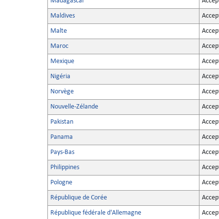
Madagascar
Accep
Maldives
Accep
Malte
Accep
Maroc
Accep
Mexique
Accep
Nigéria
Accep
Norvège
Accep
Nouvelle-Zélande
Accep
Pakistan
Accep
Panama
Accep
Pays-Bas
Accep
Philippines
Accep
Pologne
Accep
République de Corée
Accep
République fédérale d'Allemagne
Accep