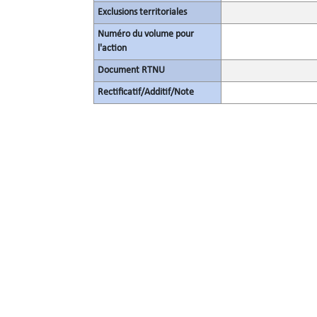
Exclusions territoriales
Numéro du volume pour
l'action
Document RTNU
Rectificatif/Additif/Note