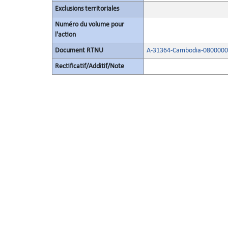
Exclusions territoriales
Numéro du volume pour
l'action
Document RTNU
A-31364-Cambodia-0800000
Rectificatif/Additif/Note