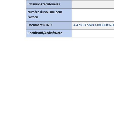
Exclusions territoriales
Numéro du volume pour
l'action
Document RTNU
A-4789-Andorra-080000028
Rectificatif/Additif/Note