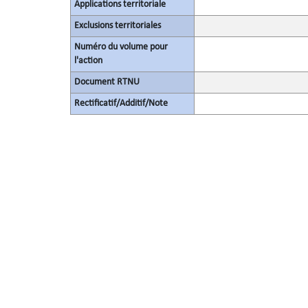
Applications territoriale
Exclusions territoriales
Numéro du volume pour
l'action
Document RTNU
Rectificatif/Additif/Note