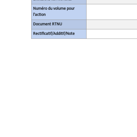
Numéro du volume pour
l'action
Document RTNU
Rectificatif/Additif/Note