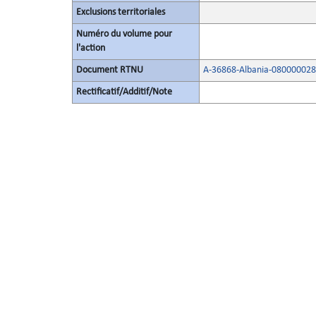
Exclusions territoriales
Numéro du volume pour
l'action
Document RTNU
A-36868-Albania-08000002
Rectificatif/Additif/Note