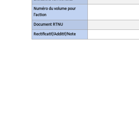
Numéro du volume pour
l'action
Document RTNU
Rectificatif/Additif/Note