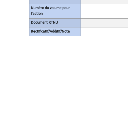
Numéro du volume pour
l'action
Document RTNU
Rectificatif/Additif/Note