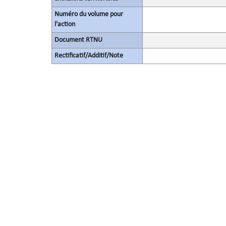
Numéro du volume pour
l'action
Document RTNU
Rectificatif/Additif/Note