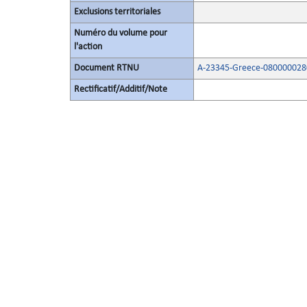
Exclusions territoriales
Numéro du volume pour
l'action
Document RTNU
A-23345-Greece-080000028
Rectificatif/Additif/Note