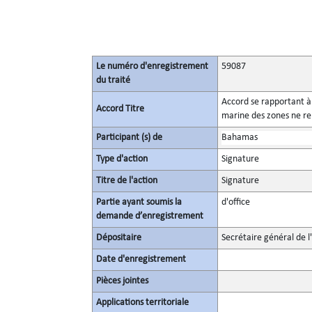
Le numéro d'enregistrement
59087
du traité
Accord se rapportant à l
Accord Titre
marine des zones ne rel
Participant (s) de
Bahamas
Type d'action
Signature
Titre de l'action
Signature
Partie ayant soumis la
d'office
demande d’enregistrement
Dépositaire
Secrétaire général de l
Date d'enregistrement
Pièces jointes
Applications territoriale