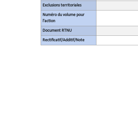
Exclusions territoriales
Numéro du volume pour
l'action
Document RTNU
Rectificatif/Additif/Note