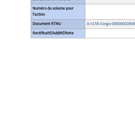
Numéro du volume pour
l'action
Document RTNU
A-5158-Congo-08000002806
Rectificatif/Additif/Note