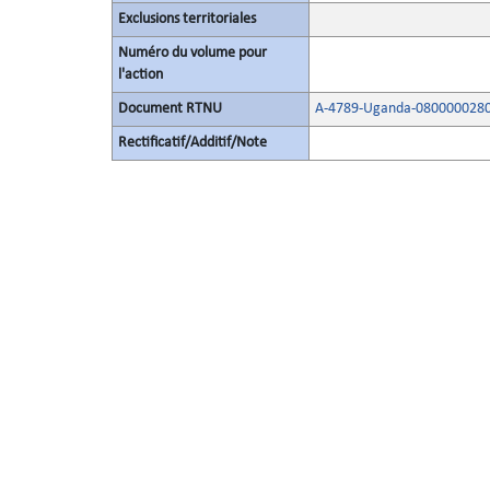
Exclusions territoriales
Numéro du volume pour
l'action
Document RTNU
A-4789-Uganda-0800000280
Rectificatif/Additif/Note