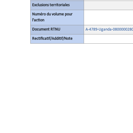
Exclusions territoriales
Numéro du volume pour
l'action
Document RTNU
A-4789-Uganda-0800000280
Rectificatif/Additif/Note