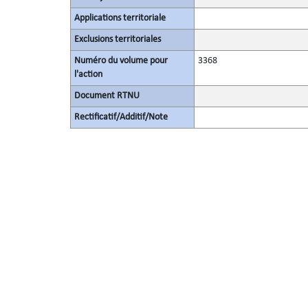
Applications territoriale
Exclusions territoriales
Numéro du volume pour
3368
l'action
Document RTNU
Rectificatif/Additif/Note