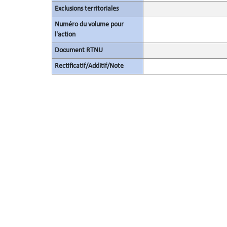
Exclusions territoriales
Numéro du volume pour
l'action
Document RTNU
Rectificatif/Additif/Note