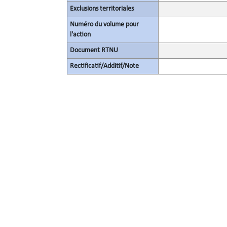
Exclusions territoriales
Numéro du volume pour
l'action
Document RTNU
Rectificatif/Additif/Note