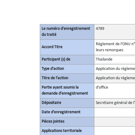
Le numéro d'enregistrement
4789
du traité
Règlement de l’ONU n° 1
Accord Titre
leurs remorques
Participant (s) de
Thaïlande
Type d'action
Application du règlem
Titre de l'action
Application du règlem
Partie ayant soumis la
d'office
demande d’enregistrement
Dépositaire
Secrétaire général de l
Date d'enregistrement
Pièces jointes
Applications territoriale