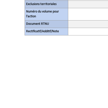
Exclusions territoriales
Numéro du volume pour
l'action
Document RTNU
Rectificatif/Additif/Note