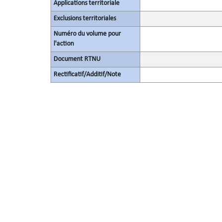
Applications territoriale
Exclusions territoriales
Numéro du volume pour
l'action
Document RTNU
Rectificatif/Additif/Note