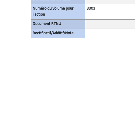
Numéro du volume pour
3303
l'action
Document RTNU
Rectificatif/Additif/Note