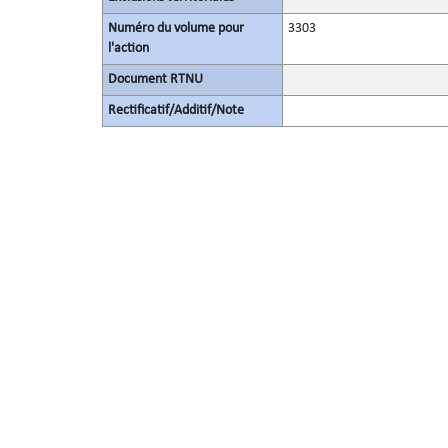
Numéro du volume pour
3303
l'action
Document RTNU
Rectificatif/Additif/Note