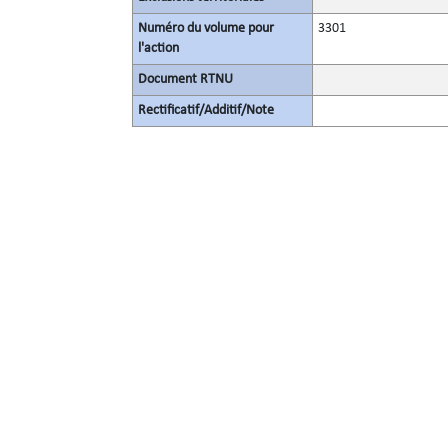
Numéro du volume pour
3301
l'action
Document RTNU
Rectificatif/Additif/Note