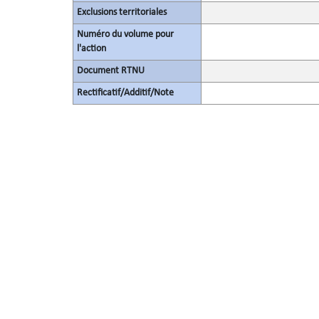
Exclusions territoriales
Numéro du volume pour
l'action
Document RTNU
Rectificatif/Additif/Note