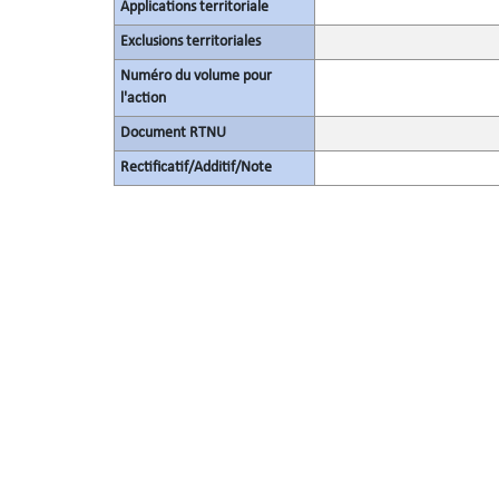
Applications territoriale
Exclusions territoriales
Numéro du volume pour
l'action
Document RTNU
Rectificatif/Additif/Note