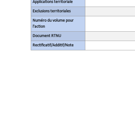
Applications territoriale
Exclusions territoriales
Numéro du volume pour
l'action
Document RTNU
Rectificatif/Additif/Note