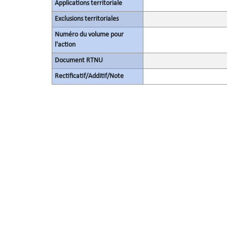
Applications territoriale
Exclusions territoriales
Numéro du volume pour
l'action
Document RTNU
Rectificatif/Additif/Note