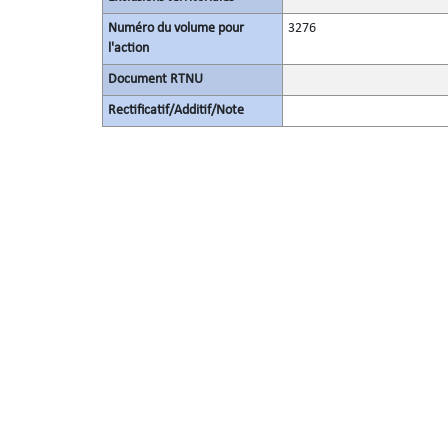
Numéro du volume pour
3276
l'action
Document RTNU
Rectificatif/Additif/Note